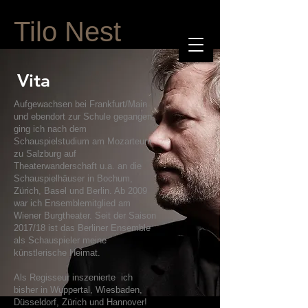
Tilo Nest
Vita
Aufgewachsen bei Frankfurt/Main
und ebendort zur Schule gegangen,
ging ich nach dem
Schauspielstudium am Mozarteum
zu Salzburg auf
Theaterwanderschaft u.a. an die
Schauspielhäuser in Bochum,
Zürich, Basel und Berlin. Ab 2009
war ich Ensemblemitglied am
Wiener Burgtheater. Seit der Saison
2017/18 ist das Berliner Ensemble
als Schauspieler meine
künstlerische Heimat.
Als Regisseur inszenierte ich
bisher in Wuppertal, Wiesbaden,
Düsseldorf, Zürich und Hannover!